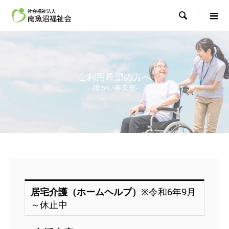

ご利用希望の方へ
-障がい事業部-
居宅介護（ホームヘルプ）
※令和6年9月
～休止中