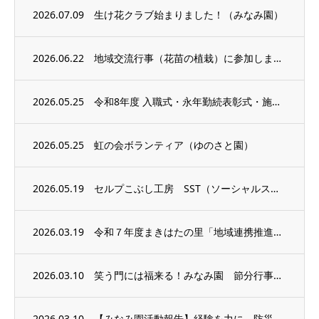
2026.07.09
生け花クラブ始まりました！（みなみ園）
2026.06.22
地域交流行事（花苗の植栽）に参加しました（まきはたの里）
2026.05.25
令和8年度 入職式・永年勤続表彰式・施設見学会を行いました。（事務局）
2026.05.25
虹の会ボランティア（ゆのさと園）
2026.05.19
セルプこぶし工房 SST（ソーシャルスキルトレーニング）を 行いました！
2026.03.19
令和７年度まきはたの里「地域連携推進会議」を開催しました
2026.03.10
笑う門には福来る！みなみ園 節分行事（レクリエーション）
2026.03.10
【みなみ園活動報告】経験を力に。防災訓練でチームの絆を再確認。